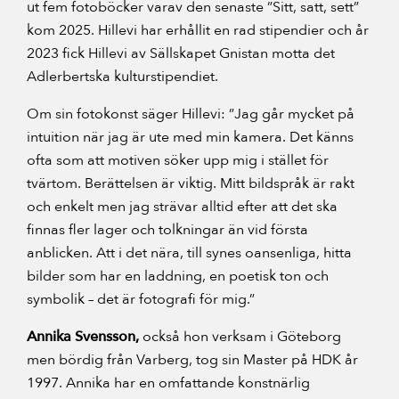
ut fem fotoböcker varav den senaste ”Sitt, satt, sett”
kom 2025. Hillevi har erhållit en rad stipendier och år
2023 fick Hillevi av Sällskapet Gnistan motta det
Adlerbertska kulturstipendiet.
Om sin fotokonst säger Hillevi: ”Jag går mycket på
intuition när jag är ute med min kamera. Det känns
ofta som att motiven söker upp mig i stället för
tvärtom. Berättelsen är viktig. Mitt bildspråk är rakt
och enkelt men jag strävar alltid efter att det ska
finnas fler lager och tolkningar än vid första
anblicken. Att i det nära, till synes oansenliga, hitta
bilder som har en laddning, en poetisk ton och
symbolik – det är fotografi för mig.”
Annika Svensson,
också hon verksam i Göteborg
men bördig från Varberg, tog sin Master på HDK år
1997. Annika har en omfattande konstnärlig