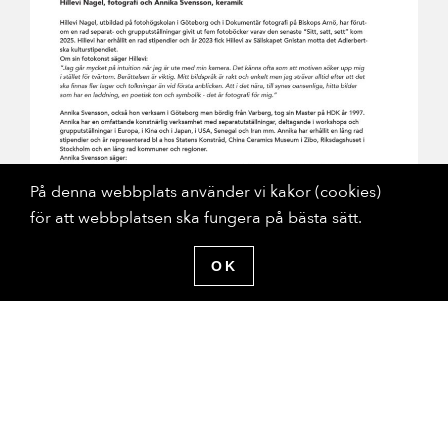
På denna webbplats använder vi kakor (cookies)
för att webbplatsen ska fungera på bästa sätt.