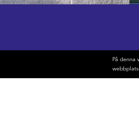
Öppettider
På denna w
webbplatse
Öppet ons—tors: 13–17
Fre—lör: 12–15
Sön, mån, tis: stängt.
(Söndag efter vernissage även 12–15)