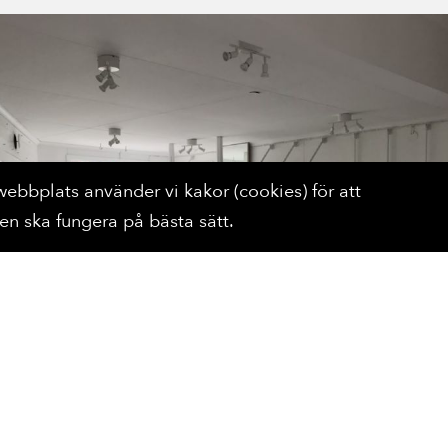
ebbplats använder vi kakor (cookies) för att
n ska fungera på bästa sätt.