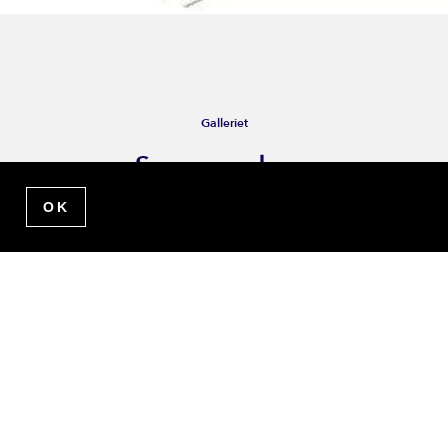
Galleriet
Sommaradress
Sotenäsvägen 6
456 47 Bovallstrand
susanne.wiel@gmail.com
0709-40 15 20
Se kartlänk